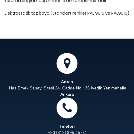
koruma sağlaması amacı ile de kullanılmaktadır.
Elektrostatik toz boya (Standart renkler RAL 9010 ve RAL9016)
Adres
Has Emek Sanayi Sitesi 24. Cadde No : 36 İvedik Yenimahalle
Ankara
Telefon
+90 [312] 395 45 07